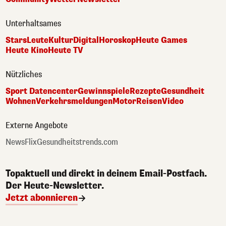
Unterhaltsames
Stars
Leute
Kultur
Digital
Horoskop
Heute Games
Heute Kino
Heute TV
Nützliches
Sport Datencenter
Gewinnspiele
Rezepte
Gesundheit
Wohnen
Verkehrsmeldungen
Motor
Reisen
Video
Externe Angebote
NewsFlix
Gesundheitstrends.com
Topaktuell und direkt in deinem Email-Postfach.
Der Heute-Newsletter.
Jetzt abonnieren