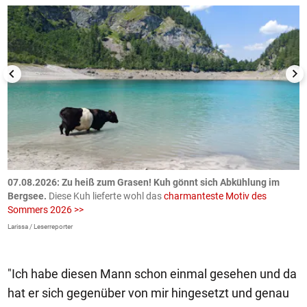
ch
07.08.2026: Zu heiß zum Grasen! Kuh gönnt sich Abkühlung im
0
Bergsee.
Diese Kuh lieferte wohl das
charmanteste Motiv des
S
Sommers 2026 >>
a
>
Larissa / Leserreporter
zV
"Ich habe diesen Mann schon einmal gesehen und da
hat er sich gegenüber von mir hingesetzt und genau