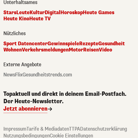
Unterhaltsames
Stars
Leute
Kultur
Digital
Horoskop
Heute Games
Heute Kino
Heute TV
Nützliches
Sport Datencenter
Gewinnspiele
Rezepte
Gesundheit
Wohnen
Verkehrsmeldungen
Motor
Reisen
Video
Externe Angebote
NewsFlix
Gesundheitstrends.com
Topaktuell und direkt in deinem Email-Postfach.
Der Heute-Newsletter.
Jetzt abonnieren
Impressum
Tarife & Mediadaten
TTPA
Datenschutzerklärung
Nutzungsbedingungen
Cookie Einstellungen