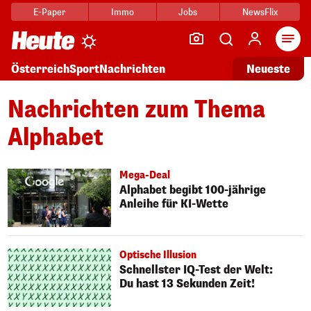
E-Paper
Immo
Jobs
NewsFlix
Arti
Österreich
Sport
Nachrichten
Neueste
Nachrichten zum Thema
Alphabet
Mega-Deal
Alphabet begibt 100-jährige
Anleihe für KI-Wette
Optische Illusion
Schnellster IQ-Test der Welt:
Du hast 13 Sekunden Zeit!