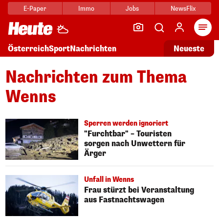
E-Paper
Immo
Jobs
NewsFlix
Arti
Österreich
Sport
Nachrichten
Neueste
Nachrichten zum Thema
Wenns
Sperren werden ignoriert
"Furchtbar" – Touristen
sorgen nach Unwettern für
Ärger
Unfall in Wenns
Frau stürzt bei Veranstaltung
aus Fastnachtswagen