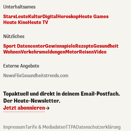
Unterhaltsames
Stars
Leute
Kultur
Digital
Horoskop
Heute Games
Heute Kino
Heute TV
Nützliches
Sport Datencenter
Gewinnspiele
Rezepte
Gesundheit
Wohnen
Verkehrsmeldungen
Motor
Reisen
Video
Externe Angebote
NewsFlix
Gesundheitstrends.com
Topaktuell und direkt in deinem Email-Postfach.
Der Heute-Newsletter.
Jetzt abonnieren
Impressum
Tarife & Mediadaten
TTPA
Datenschutzerklärung