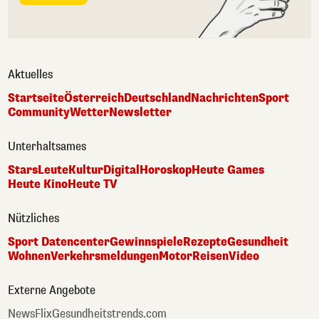
Aktuelles
Startseite
Österreich
Deutschland
Nachrichten
Sport
Community
Wetter
Newsletter
Unterhaltsames
Stars
Leute
Kultur
Digital
Horoskop
Heute Games
Heute Kino
Heute TV
Nützliches
Sport Datencenter
Gewinnspiele
Rezepte
Gesundheit
Wohnen
Verkehrsmeldungen
Motor
Reisen
Video
Externe Angebote
NewsFlix
Gesundheitstrends.com