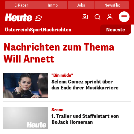
E-Paper
Immo
Jobs
NewsFlix
Arti
Österreich
Sport
Nachrichten
Neueste
Nachrichten zum Thema
Will Arnett
"Bin müde"
Selena Gomez spricht über
das Ende ihrer Musikkarriere
Szene
1. Trailer und Staffelstart von
BoJack Horseman