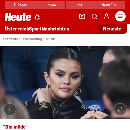
E-Paper
Immo
Jobs
NewsFlix
Arti
Österreich
Sport
Nachrichten
Neueste
Startseite
Unterhaltung
Musik
i
"Bin müde"