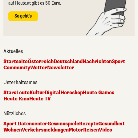
auf Heute.at gibt es 50 Euro.
So geht's
Aktuelles
Startseite
Österreich
Deutschland
Nachrichten
Sport
Community
Wetter
Newsletter
Unterhaltsames
Stars
Leute
Kultur
Digital
Horoskop
Heute Games
Heute Kino
Heute TV
Nützliches
Sport Datencenter
Gewinnspiele
Rezepte
Gesundheit
Wohnen
Verkehrsmeldungen
Motor
Reisen
Video