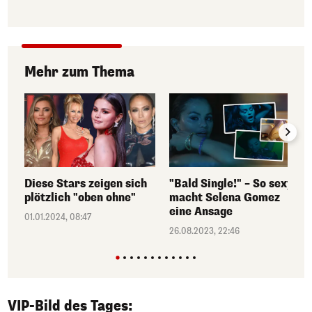
Mehr zum Thema
Diese Stars zeigen sich
"Bald Single!" – So sexy
plötzlich "oben ohne"
macht Selena Gomez
eine Ansage
01.01.2024, 08:47
26.08.2023, 22:46
VIP-Bild des Tages:
1/50