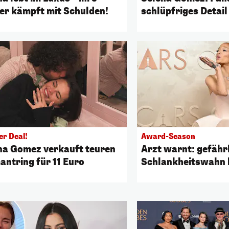
er kämpft mit Schulden!
schlüpfriges Detail
er Deal!
Award-Season
na Gomez verkauft teuren
Arzt warnt: gefähr
antring für 11 Euro
Schlankheitswahn 