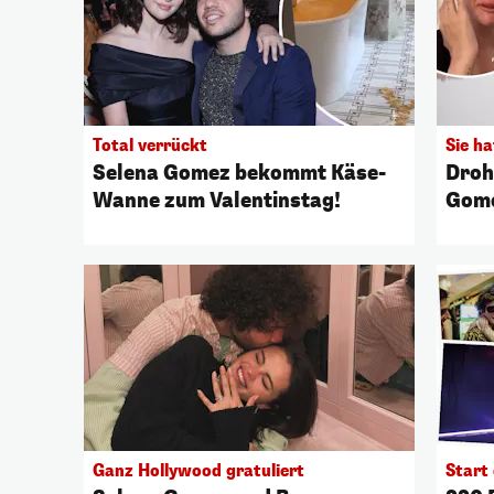
Total verrückt
Sie h
Selena Gomez bekommt Käse-
Droh
Wanne zum Valentinstag!
Gome
Ganz Hollywood gratuliert
Start 