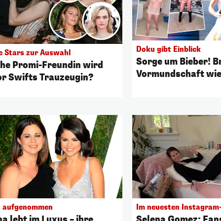
Doku gibt Einblick
he Stars zur Auswahl
Sorge um Bieber! B
he Promi-Freundin wird
Vormundschaft wie
or Swifts Trauzeugin?
t aufgenommen
Im neuesten Instagram
a lebt im Luxus – ihre
Selena Gomez: Fan