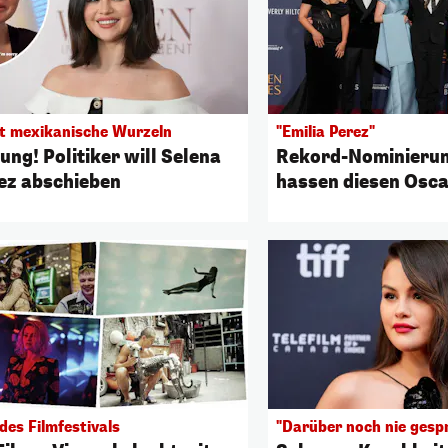
at mexikanische Wurzeln
"Emilia Perez"
ung! Politiker will Selena
Rekord-Nominierung
z abschieben
hassen diesen Osca
des Filmfestivals
"Darüber noch nie gesp