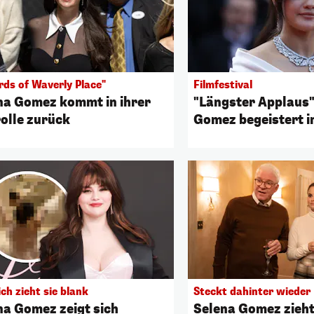
rds of Waverly Place"
Filmfestival
na Gomez kommt in ihrer
"Längster Applaus"
rolle zurück
Gomez begeistert i
ich zieht sie blank
Steckt dahinter wieder
na Gomez zeigt sich
Selena Gomez zieht 