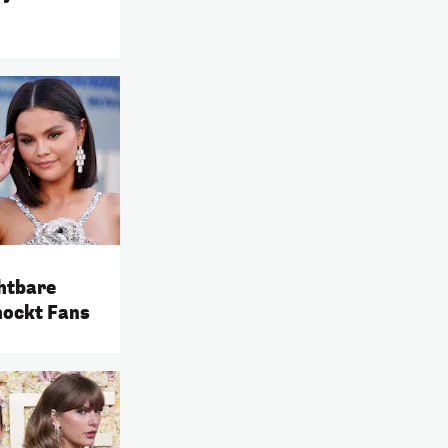
chtbare
hockt Fans