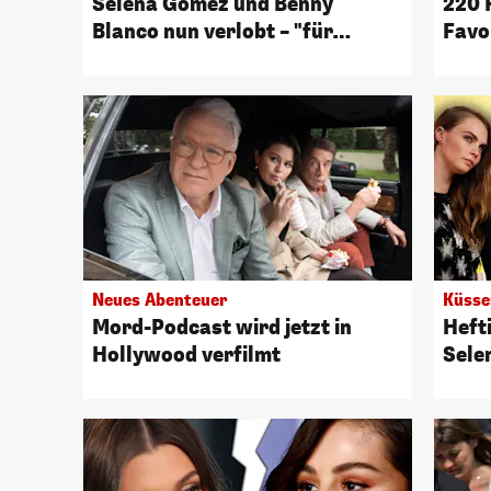
Selena Gomez und Benny
220 F
Blanco nun verlobt – "für
Favo
immer"
Neues Abenteuer
Küsse
Mord-Podcast wird jetzt in
Heft
Hollywood verfilmt
Sele