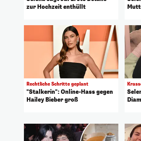
zur Hochzeit enthüllt
Mutt
Rechtliche Schritte geplant
Krass
"Stalkerin": Online-Hass gegen
Sele
Hailey Bieber groß
Diam