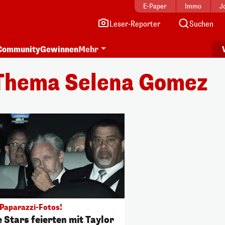
E-Paper
Immo
J
Leser-Reporter
Suchen
Community
Gewinnen
Mehr
Thema Selena Gomez
 Paparazzi-Fotos!
 Stars feierten mit Taylor