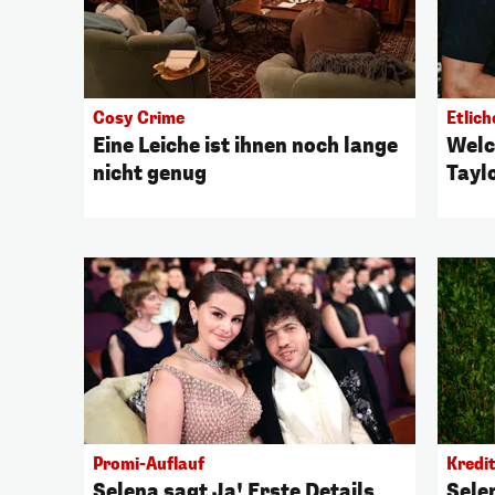
Cosy Crime
Etlic
Eine Leiche ist ihnen noch lange
Welc
nicht genug
Tayl
Promi-Auflauf
Kredi
Selena sagt Ja! Erste Details
Selen