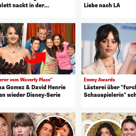
lett nackt in der
Liebe nach LA
ewanne
erer vom Waverly Place"
Emmy Awards
na Gomez & David Henrie
Lästerei über "fur
en wieder Disney-Serie
Schauspielerin" sc