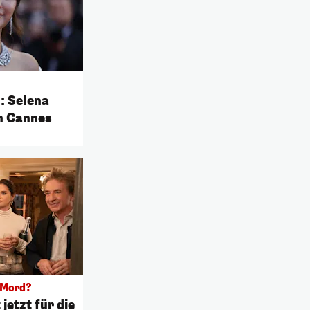
: Selena
n Cannes
 Mord?
jetzt für die