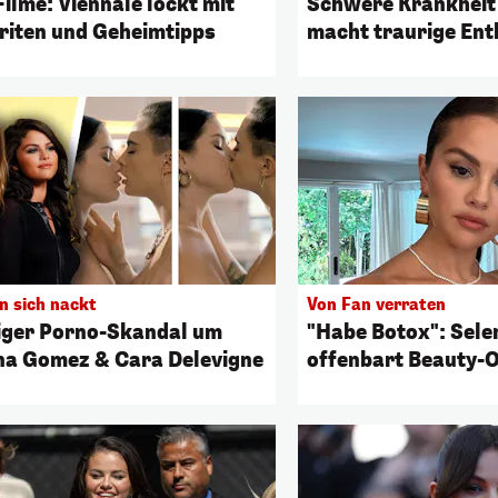
ilme: Viennale lockt mit
Schwere Krankheit 
riten und Geheimtipps
macht traurige Ent
n sich nackt
Von Fan verraten
iger Porno-Skandal um
"Habe Botox": Sel
na Gomez & Cara Delevigne
offenbart Beauty-