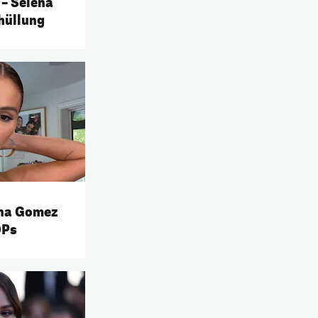
– Selena
hüllung
ena Gomez
OPs