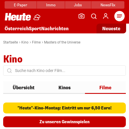
E-Paper
Immo
Jobs
NewsFlix
Arti
Österreich
Sport
Nachrichten
Neueste
Startseite
Kino
Filme
Masters of the Universe
Kino
Übersicht
Kinos
Filme
"Heute"-Kino-Montag: Eintritt um nur 6,50 Euro!
Zu unseren Gewinnspielen