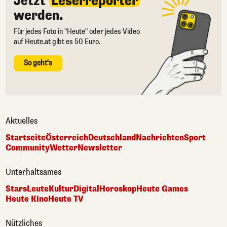
Jetzt
Leserreporter
werden.
Für jedes Foto in "Heute" oder jedes Video
auf Heute.at gibt es 50 Euro.
So geht's
Aktuelles
Startseite
Österreich
Deutschland
Nachrichten
Sport
Community
Wetter
Newsletter
Unterhaltsames
Stars
Leute
Kultur
Digital
Horoskop
Heute Games
Heute Kino
Heute TV
Nützliches