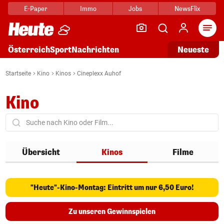
E-Paper
Immo
Jobs
NewsFlix
Arti
Österreich
Sport
Nachrichten
Neueste
Startseite
Kino
Kinos
Cineplexx Auhof
Kino
Übersicht
Kinos
Filme
"Heute"-Kino-Montag: Eintritt um nur 6,50 Euro!
Zu unseren Gewinnspielen