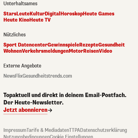
Unterhaltsames
Stars
Leute
Kultur
Digital
Horoskop
Heute Games
Heute Kino
Heute TV
Nützliches
Sport Datencenter
Gewinnspiele
Rezepte
Gesundheit
Wohnen
Verkehrsmeldungen
Motor
Reisen
Video
Externe Angebote
NewsFlix
Gesundheitstrends.com
Topaktuell und direkt in deinem Email-Postfach.
Der Heute-Newsletter.
Jetzt abonnieren
Impressum
Tarife & Mediadaten
TTPA
Datenschutzerklärung
Nutzungsbedingungen
Cookie Einstellungen