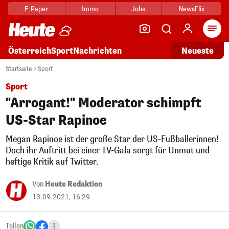
E-Paper
Immo
Jobs
NewsFlix
Arti
Österreich
Sport
Nachrichten
Neueste
Startseite
Sport
Sport
"Arrogant!" Moderator schimpft
US-Star Rapinoe
Megan Rapinoe ist der große Star der US-Fußballerinnen!
Doch ihr Auftritt bei einer TV-Gala sorgt für Unmut und
heftige Kritik auf Twitter.
Von
Heute Redaktion
13.09.2021, 16:29
Teilen