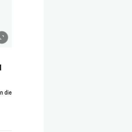
u
n die