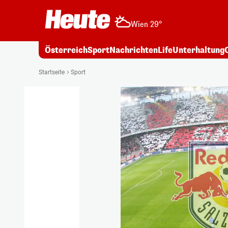
Wien 29°
Österreich
Sport
Nachrichten
Life
Unterhaltung
Startseite
Sport