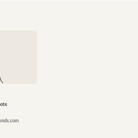
ote
ends.com