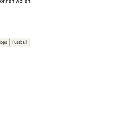
lohnen wollen."
ipps
Fussball