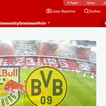
E-Paper
Immo
J
Leser-Reporter
Suchen
Community
Gewinnen
Mehr