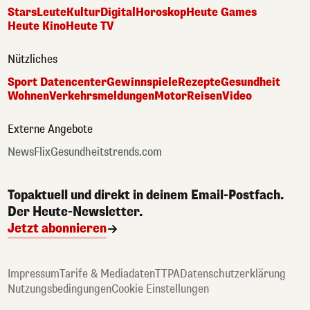
Stars
Leute
Kultur
Digital
Horoskop
Heute Games
Heute Kino
Heute TV
Nützliches
Sport Datencenter
Gewinnspiele
Rezepte
Gesundheit
Wohnen
Verkehrsmeldungen
Motor
Reisen
Video
Externe Angebote
NewsFlix
Gesundheitstrends.com
Topaktuell und direkt in deinem Email-Postfach.
Der Heute-Newsletter.
Jetzt abonnieren
Impressum
Tarife & Mediadaten
TTPA
Datenschutzerklärung
Nutzungsbedingungen
Cookie Einstellungen