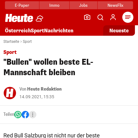
E-Paper
Immo
Jobs
NewsFlix
Arti
Österreich
Sport
Nachrichten
Neueste
Startseite
Sport
Sport
"Bullen" wollen beste EL-
Mannschaft bleiben
Von
Heute Redaktion
14.09.2021, 15:35
Teilen
Red Bull Salzburg ist nicht nur der beste