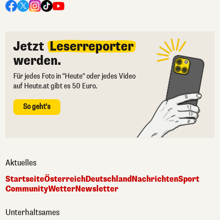
Jetzt
Leserreporter
werden.
Für jedes Foto in "Heute" oder jedes Video
auf Heute.at gibt es 50 Euro.
So geht's
Aktuelles
Startseite
Österreich
Deutschland
Nachrichten
Sport
Community
Wetter
Newsletter
Unterhaltsames