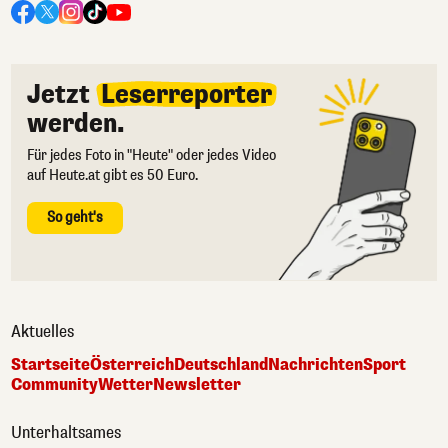
Jetzt
Leserreporter
werden.
Für jedes Foto in "Heute" oder jedes Video
auf Heute.at gibt es 50 Euro.
So geht's
Aktuelles
Startseite
Österreich
Deutschland
Nachrichten
Sport
Community
Wetter
Newsletter
Unterhaltsames