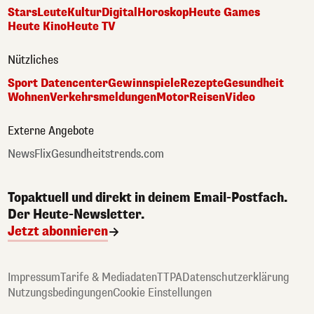
Stars
Leute
Kultur
Digital
Horoskop
Heute Games
Heute Kino
Heute TV
Nützliches
Sport Datencenter
Gewinnspiele
Rezepte
Gesundheit
Wohnen
Verkehrsmeldungen
Motor
Reisen
Video
Externe Angebote
NewsFlix
Gesundheitstrends.com
Topaktuell und direkt in deinem Email-Postfach.
Der Heute-Newsletter.
Jetzt abonnieren
Impressum
Tarife & Mediadaten
TTPA
Datenschutzerklärung
Nutzungsbedingungen
Cookie Einstellungen