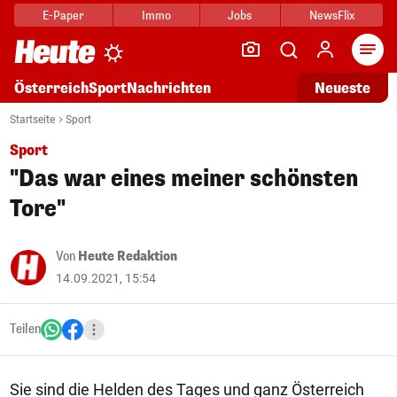
E-Paper
Immo
Jobs
NewsFlix
Arti
Österreich
Sport
Nachrichten
Neueste
Startseite
Sport
Sport
"Das war eines meiner schönsten
Tore"
Von
Heute Redaktion
14.09.2021, 15:54
Teilen
Sie sind die Helden des Tages und ganz Österreich