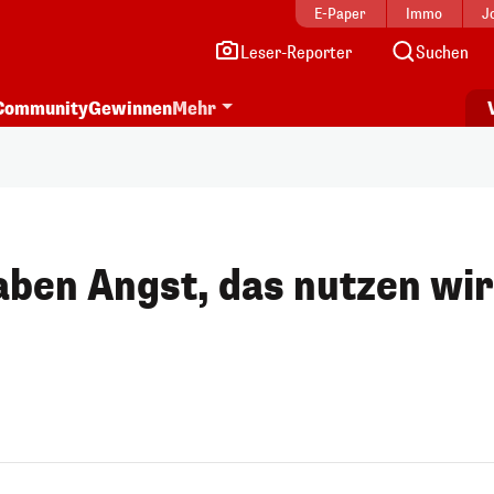
E-Paper
Immo
J
Leser-Reporter
Suchen
Community
Gewinnen
Mehr
ben Angst, das nutzen wir