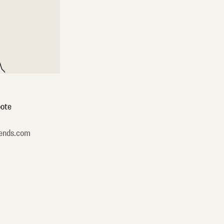
ote
ends.com