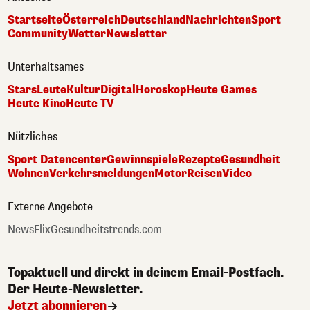
Startseite
Österreich
Deutschland
Nachrichten
Sport
Community
Wetter
Newsletter
Unterhaltsames
Stars
Leute
Kultur
Digital
Horoskop
Heute Games
Heute Kino
Heute TV
Nützliches
Sport Datencenter
Gewinnspiele
Rezepte
Gesundheit
Wohnen
Verkehrsmeldungen
Motor
Reisen
Video
Externe Angebote
NewsFlix
Gesundheitstrends.com
Topaktuell und direkt in deinem Email-Postfach.
Der Heute-Newsletter.
Jetzt abonnieren