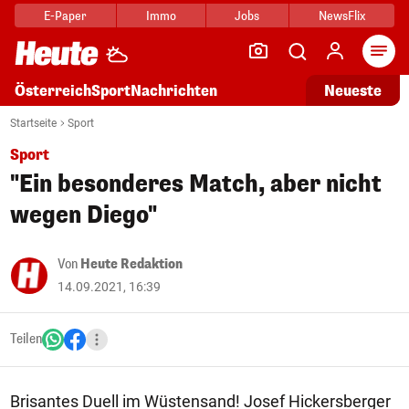
E-Paper
Immo
Jobs
NewsFlix
Arti
Österreich
Sport
Nachrichten
Neueste
Startseite
Sport
Sport
"Ein besonderes Match, aber nicht
wegen Diego"
Von
Heute Redaktion
14.09.2021, 16:39
Teilen
Brisantes Duell im Wüstensand! Josef Hickersberger