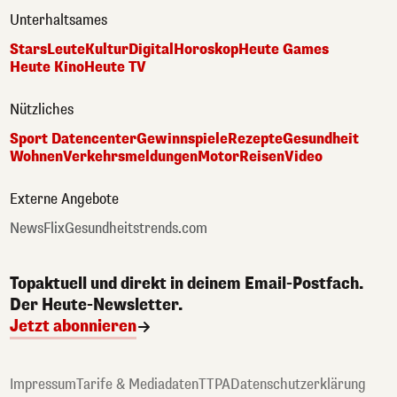
Unterhaltsames
Stars
Leute
Kultur
Digital
Horoskop
Heute Games
Heute Kino
Heute TV
Nützliches
Sport Datencenter
Gewinnspiele
Rezepte
Gesundheit
Wohnen
Verkehrsmeldungen
Motor
Reisen
Video
Externe Angebote
NewsFlix
Gesundheitstrends.com
Topaktuell und direkt in deinem Email-Postfach.
Der Heute-Newsletter.
Jetzt abonnieren
Impressum
Tarife & Mediadaten
TTPA
Datenschutzerklärung