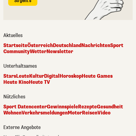
So geht's
Aktuelles
Startseite
Österreich
Deutschland
Nachrichten
Sport
Community
Wetter
Newsletter
Unterhaltsames
Stars
Leute
Kultur
Digital
Horoskop
Heute Games
Heute Kino
Heute TV
Nützliches
Sport Datencenter
Gewinnspiele
Rezepte
Gesundheit
Wohnen
Verkehrsmeldungen
Motor
Reisen
Video
Externe Angebote