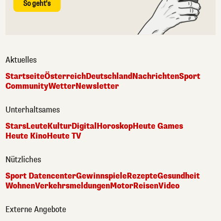
So geht's
Aktuelles
Startseite
Österreich
Deutschland
Nachrichten
Sport
Community
Wetter
Newsletter
Unterhaltsames
Stars
Leute
Kultur
Digital
Horoskop
Heute Games
Heute Kino
Heute TV
Nützliches
Sport Datencenter
Gewinnspiele
Rezepte
Gesundheit
Wohnen
Verkehrsmeldungen
Motor
Reisen
Video
Externe Angebote