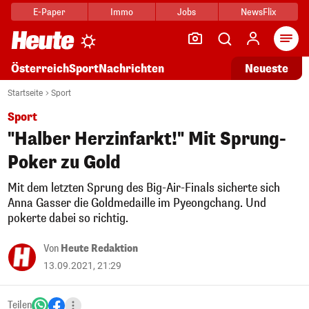
E-Paper
Immo
Jobs
NewsFlix
Arti
Österreich
Sport
Nachrichten
Neueste
Startseite
Sport
Sport
"Halber Herzinfarkt!" Mit Sprung-
Poker zu Gold
Mit dem letzten Sprung des Big-Air-Finals sicherte sich
Anna Gasser die Goldmedaille im Pyeongchang. Und
pokerte dabei so richtig.
Von
Heute Redaktion
13.09.2021, 21:29
Teilen