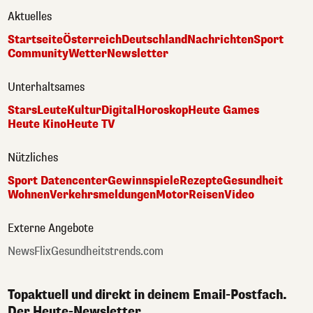
Aktuelles
Startseite
Österreich
Deutschland
Nachrichten
Sport
Community
Wetter
Newsletter
Unterhaltsames
Stars
Leute
Kultur
Digital
Horoskop
Heute Games
Heute Kino
Heute TV
Nützliches
Sport Datencenter
Gewinnspiele
Rezepte
Gesundheit
Wohnen
Verkehrsmeldungen
Motor
Reisen
Video
Externe Angebote
NewsFlix
Gesundheitstrends.com
Topaktuell und direkt in deinem Email-Postfach.
Der Heute-Newsletter.