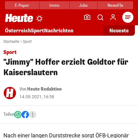
E-Paper
Immo
Jobs
NewsFlix
Arti
Österreich
Sport
Nachrichten
Neueste
Startseite
Sport
Sport
"Jimmy" Hoffer erzielt Goldtor für
Kaiserslautern
Von
Heute Redaktion
14.09.2021, 16:58
Teilen
Nach einer langen Durststrecke sorgt ÖFB-Legionär