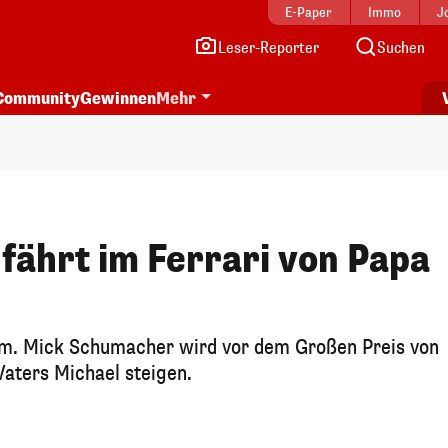
E-Paper
Immo
J
Leser-Reporter
Suchen
Community
Gewinnen
Mehr
 fährt im Ferrari von Papa
. Mick Schumacher wird vor dem Großen Preis von
Vaters Michael steigen.