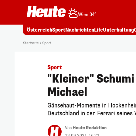
Wien 34°
Österreich
Sport
Nachrichten
Life
Unterhaltung
Startseite
Sport
Sport
"Kleiner" Schumi
Michael
Gänsehaut-Momente in Hockenheim
Deutschland in den Ferrari seines 
Von
Heute Redaktion
13.09.2021, 16:22