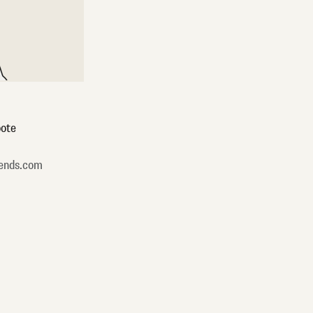
ote
ends.com