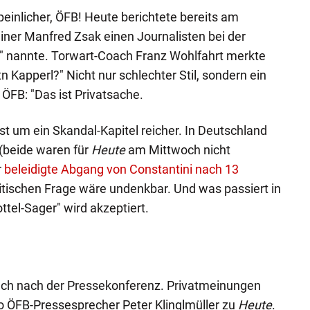
 peinlicher, ÖFB! Heute berichtete bereits am
ner Manfred Zsak einen Journalisten bei der
" nannte. Torwart-Coach Franz Wohlfahrt merkte
mitn Kapperl?" Nicht nur schlechter Stil, sondern ein
 ÖFB: "Das ist Privatsache.
st um ein Skandal-Kapitel reicher. In Deutschland
(beide waren für
Heute
am Mittwoch nicht
r
beleidigte Abgang von Constantini nach 13
itischen Frage wäre undenkbar. Und was passiert in
ttel-Sager" wird akzeptiert.
räch nach der Pressekonferenz. Privatmeinungen
o ÖFB-Pressesprecher Peter Klinglmüller zu
Heute
.