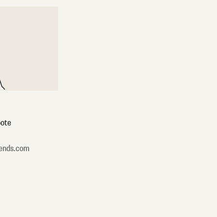
ote
ends.com