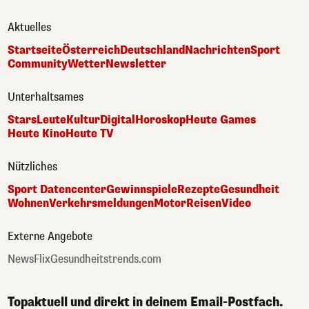
Aktuelles
Startseite
Österreich
Deutschland
Nachrichten
Sport
Community
Wetter
Newsletter
Unterhaltsames
Stars
Leute
Kultur
Digital
Horoskop
Heute Games
Heute Kino
Heute TV
Nützliches
Sport Datencenter
Gewinnspiele
Rezepte
Gesundheit
Wohnen
Verkehrsmeldungen
Motor
Reisen
Video
Externe Angebote
NewsFlix
Gesundheitstrends.com
Topaktuell und direkt in deinem Email-Postfach.