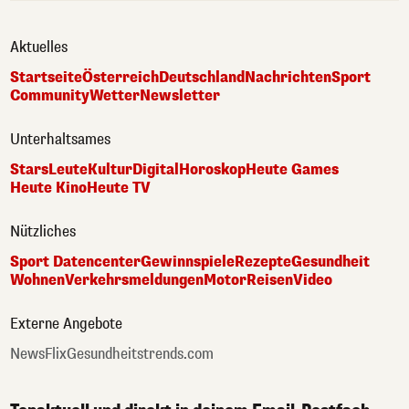
Aktuelles
Startseite
Österreich
Deutschland
Nachrichten
Sport
Community
Wetter
Newsletter
Unterhaltsames
Stars
Leute
Kultur
Digital
Horoskop
Heute Games
Heute Kino
Heute TV
Nützliches
Sport Datencenter
Gewinnspiele
Rezepte
Gesundheit
Wohnen
Verkehrsmeldungen
Motor
Reisen
Video
Externe Angebote
NewsFlix
Gesundheitstrends.com