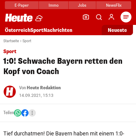
E-Paper
Immo
Jobs
NewsFlix
Arti
Österreich
Sport
Nachrichten
Neueste
Startseite
Sport
Sport
1:0! Schwache Bayern retten den
Kopf von Coach
Von
Heute Redaktion
14.09.2021, 15:13
Teilen
Tief durchatmen! Die Bayern haben mit einem 1:0-