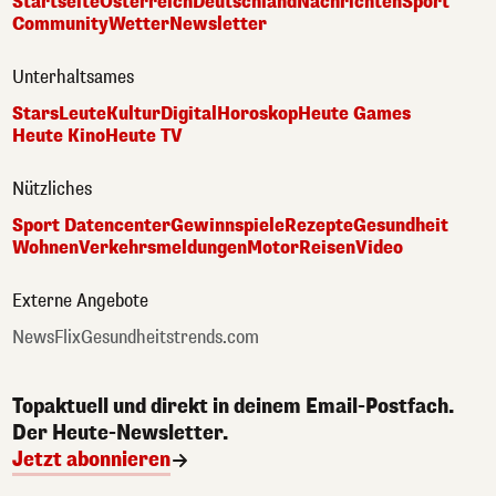
Startseite
Österreich
Deutschland
Nachrichten
Sport
Community
Wetter
Newsletter
Unterhaltsames
Stars
Leute
Kultur
Digital
Horoskop
Heute Games
Heute Kino
Heute TV
Nützliches
Sport Datencenter
Gewinnspiele
Rezepte
Gesundheit
Wohnen
Verkehrsmeldungen
Motor
Reisen
Video
Externe Angebote
NewsFlix
Gesundheitstrends.com
Topaktuell und direkt in deinem Email-Postfach.
Der Heute-Newsletter.
Jetzt abonnieren