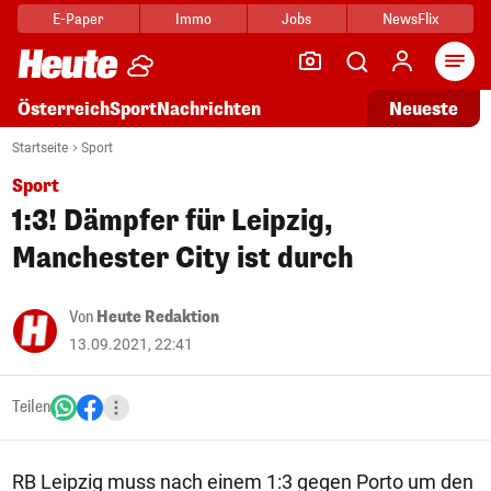
E-Paper
Immo
Jobs
NewsFlix
Arti
Österreich
Sport
Nachrichten
Neueste
Startseite
Sport
Sport
1:3! Dämpfer für Leipzig,
Manchester City ist durch
Von
Heute Redaktion
13.09.2021, 22:41
Teilen
RB Leipzig muss nach einem 1:3 gegen Porto um den