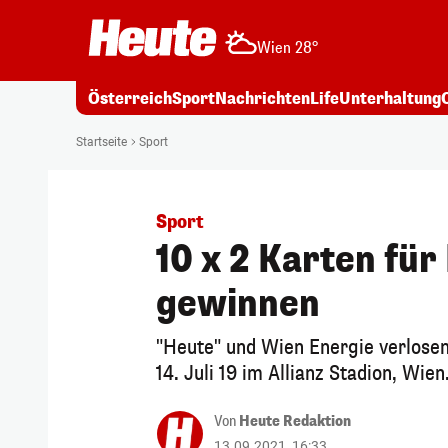
Wien 28°
Österreich
Sport
Nachrichten
Life
Unterhaltung
Startseite
Sport
Sport
10 x 2 Karten für
gewinnen
"Heute" und Wien Energie verlosen
14. Juli 19 im Allianz Stadion, Wien
Von
Heute Redaktion
13.09.2021, 16:33