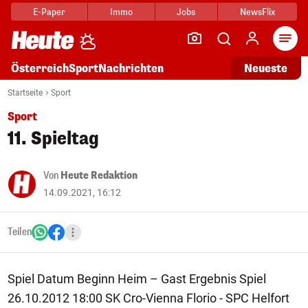
E-Paper
Immo
Jobs
NewsFlix
Arti
Österreich
Sport
Nachrichten
Neueste
Startseite
Sport
Sport
11. Spieltag
Von
Heute Redaktion
14.09.2021, 16:12
Teilen
Spiel Datum Beginn Heim – Gast Ergebnis Spiel
26.10.2012 18:00 SK Cro-Vienna Florio - SPC Helfort