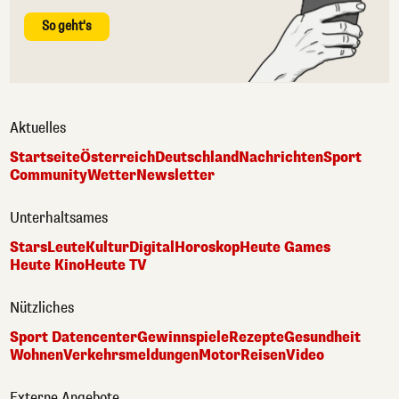
So geht's
Aktuelles
Startseite
Österreich
Deutschland
Nachrichten
Sport
Community
Wetter
Newsletter
Unterhaltsames
Stars
Leute
Kultur
Digital
Horoskop
Heute Games
Heute Kino
Heute TV
Nützliches
Sport Datencenter
Gewinnspiele
Rezepte
Gesundheit
Wohnen
Verkehrsmeldungen
Motor
Reisen
Video
Externe Angebote