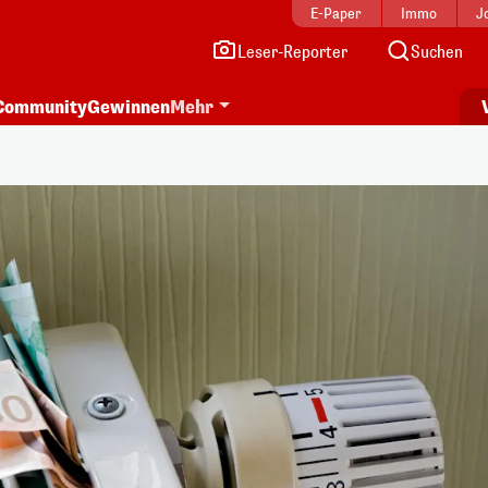
E-Paper
Immo
J
Leser-Reporter
Suchen
Community
Gewinnen
Mehr