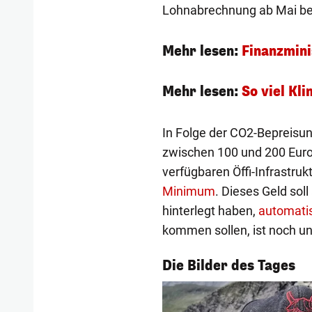
Lohnabrechnung ab Mai ber
Mehr lesen:
Finanzmini
Mehr lesen:
So viel Kl
In Folge der CO2-Bepreisun
zwischen 100 und 200 Euro 
verfügbaren Öffi-Infrastru
Minimum
. Dieses Geld sol
hinterlegt haben,
automati
kommen sollen, ist noch un
1/54
Die Bilder des Tages