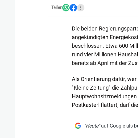
Teilen
Die beiden Regierungspar
angekündigten Energiekost
beschlossen. Etwa 600 Milli
rund vier Millionen Hausha
bereits ab April mit der Zu
Als Orientierung dafür, we
"Kleine Zeitung" die Zählp
Hauptwohnsitzmeldungen. A
Postkasterl flattert, darf d
"Heute"
auf Google als
b