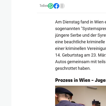
Teilen
Am Dienstag fand in Wien e
sogenannten "Systemspreng
jüngere Serbe und der Syre
eine beachtliche kriminell
einer kriminellen Vereinig
14. Geburtstag am 23. Mär
Autos gemeinsam mit teils
geschrottet haben.
1/3
Prozess in Wien – Jug