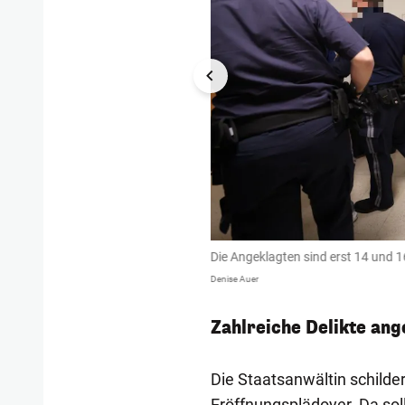
Die Angeklagten sind erst 14 und 16
Denise Auer
Zahlreiche Delikte ang
Die Staatsanwältin schilder
Eröffnungsplädoyer. Da sol