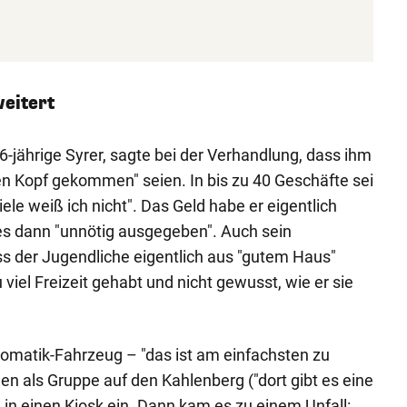
eitert
6-jährige Syrer, sagte bei der Verhandlung, dass ihm
den Kopf gekommen" seien. In bis zu 40 Geschäfte sei
iele weiß ich nicht". Das Geld habe er eigentlich
 es dann "unnötig ausgegeben". Auch sein
ass der Jugendliche eigentlich aus "gutem Haus"
viel Freizeit gehabt und nicht gewusst, wie er sie
omatik-Fahrzeug – "das ist am einfachsten zu
en als Gruppe auf den Kahlenberg ("dort gibt es eine
 in einen Kiosk ein. Dann kam es zu einem Unfall: