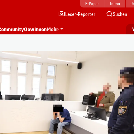
E-Paper
Immo
J
Leser-Reporter
Suchen
Community
Gewinnen
Mehr