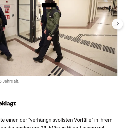
 Jahre alt.
Die A
Denise 
eklagt
te einen der "verhängnisvollsten Vorfälle" in ihrem
len die beiden am 28. März in Wien-Liesing mit