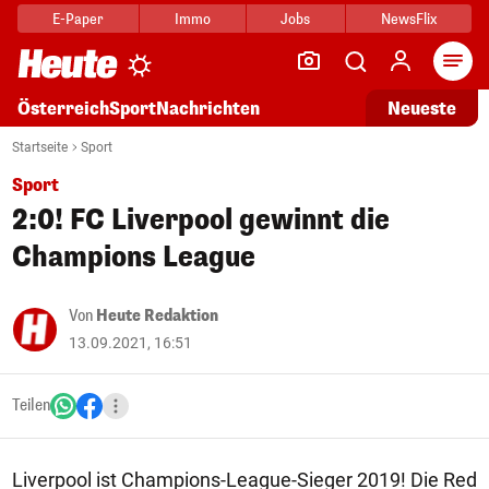
E-Paper
Immo
Jobs
NewsFlix
Arti
Österreich
Sport
Nachrichten
Neueste
Startseite
Sport
Sport
2:0! FC Liverpool gewinnt die
Champions League
Von
Heute Redaktion
13.09.2021, 16:51
Teilen
Liverpool ist Champions-League-Sieger 2019! Die Red