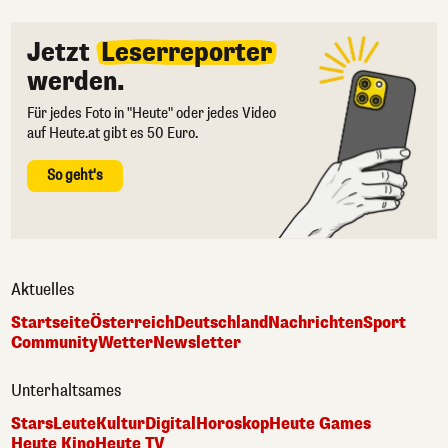
Jetzt
Leserreporter
werden.
Für jedes Foto in "Heute" oder jedes Video
auf Heute.at gibt es 50 Euro.
So geht's
Aktuelles
Startseite
Österreich
Deutschland
Nachrichten
Sport
Community
Wetter
Newsletter
Unterhaltsames
Stars
Leute
Kultur
Digital
Horoskop
Heute Games
Heute Kino
Heute TV