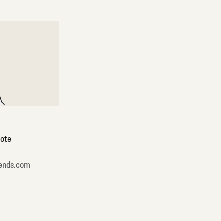
ote
ends.com