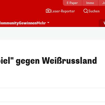
E-Paper
Immo
J
Leser-Reporter
Suchen
Community
Gewinnen
Mehr
piel" gegen Weißrussland