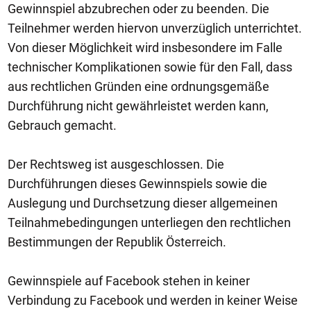
Gewinnspiel abzubrechen oder zu beenden. Die
Teilnehmer werden hiervon unverzüglich unterrichtet.
Von dieser Möglichkeit wird insbesondere im Falle
technischer Komplikationen sowie für den Fall, dass
aus rechtlichen Gründen eine ordnungsgemäße
Durchführung nicht gewährleistet werden kann,
Gebrauch gemacht.
Der Rechtsweg ist ausgeschlossen. Die
Durchführungen dieses Gewinnspiels sowie die
Auslegung und Durchsetzung dieser allgemeinen
Teilnahmebedingungen unterliegen den rechtlichen
Bestimmungen der Republik Österreich.
Gewinnspiele auf Facebook stehen in keiner
Verbindung zu Facebook und werden in keiner Weise