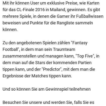
Mit ihr können User um exklusive Preise, wie Karten
für das CL-Finale 2016 in Mailand, gewinnen. Es gibt
mehrere Spiele, in denen die Gamer ihr Fußballwissen
beweisen und Punkte für die Rangliste sammeln
können.
Zu den angebotenen Spielen zählen "Fantasy
Football", in dem man sein Traumteam
zusammenstellen und managen kann, "Top Five", in
dem man auf die Stars der kommenden Partien
tippen kann, und der "Predictor", mit dem man die
Ergebnisse der Matches tippen kann.
Und so können Sie am Gewinnspiel teilnehmen
Besuchen Sie unsere und werden Sie, falls Sie es