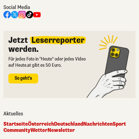
Social Media
Jetzt
Leserreporter
werden.
Für jedes Foto in "Heute" oder jedes Video
auf Heute.at gibt es 50 Euro.
So geht's
Aktuelles
Startseite
Österreich
Deutschland
Nachrichten
Sport
Community
Wetter
Newsletter