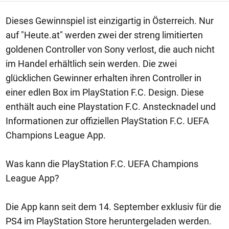
Dieses Gewinnspiel ist einzigartig in Österreich. Nur
auf "Heute.at" werden zwei der streng limitierten
goldenen Controller von Sony verlost, die auch nicht
im Handel erhältlich sein werden. Die zwei
glücklichen Gewinner erhalten ihren Controller in
einer edlen Box im PlayStation F.C. Design. Diese
enthält auch eine Playstation F.C. Anstecknadel und
Informationen zur offiziellen PlayStation F.C. UEFA
Champions League App.
Was kann die PlayStation F.C. UEFA Champions
League App?
Die App kann seit dem 14. September exklusiv für die
PS4 im PlayStation Store heruntergeladen werden.