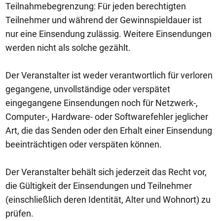
Teilnahmebegrenzung: Für jeden berechtigten
Teilnehmer und während der Gewinnspieldauer ist
nur eine Einsendung zulässig. Weitere Einsendungen
werden nicht als solche gezählt.
Der Veranstalter ist weder verantwortlich für verloren
gegangene, unvollständige oder verspätet
eingegangene Einsendungen noch für Netzwerk-,
Computer-, Hardware- oder Softwarefehler jeglicher
Art, die das Senden oder den Erhalt einer Einsendung
beeinträchtigen oder verspäten können.
Der Veranstalter behält sich jederzeit das Recht vor,
die Gültigkeit der Einsendungen und Teilnehmer
(einschließlich deren Identität, Alter und Wohnort) zu
prüfen.