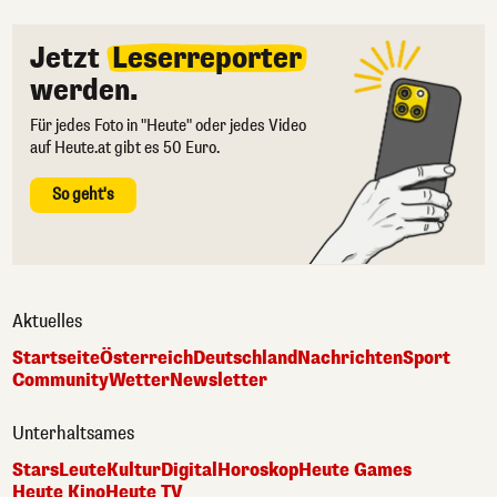
Jetzt
Leserreporter
werden.
Für jedes Foto in "Heute" oder jedes Video
auf Heute.at gibt es 50 Euro.
So geht's
Aktuelles
Startseite
Österreich
Deutschland
Nachrichten
Sport
Community
Wetter
Newsletter
Unterhaltsames
Stars
Leute
Kultur
Digital
Horoskop
Heute Games
Heute Kino
Heute TV