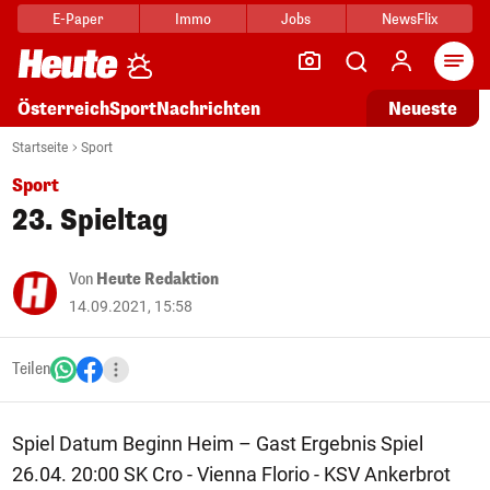
E-Paper
Immo
Jobs
NewsFlix
Arti
Österreich
Sport
Nachrichten
Neueste
Startseite
Sport
Sport
23. Spieltag
Von
Heute Redaktion
14.09.2021, 15:58
Teilen
Spiel Datum Beginn Heim – Gast Ergebnis Spiel
26.04. 20:00 SK Cro - Vienna Florio - KSV Ankerbrot