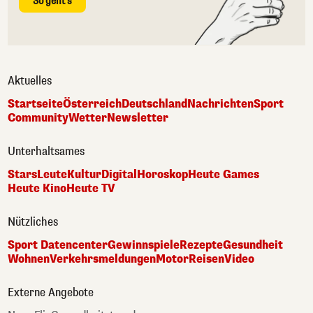
So geht's
Aktuelles
Startseite
Österreich
Deutschland
Nachrichten
Sport
Community
Wetter
Newsletter
Unterhaltsames
Stars
Leute
Kultur
Digital
Horoskop
Heute Games
Heute Kino
Heute TV
Nützliches
Sport Datencenter
Gewinnspiele
Rezepte
Gesundheit
Wohnen
Verkehrsmeldungen
Motor
Reisen
Video
Externe Angebote