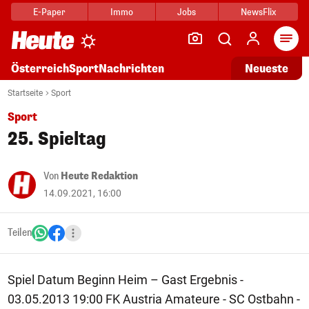
E-Paper
Immo
Jobs
NewsFlix
Arti
Österreich
Sport
Nachrichten
Neueste
Startseite
Sport
Sport
25. Spieltag
Von
Heute Redaktion
14.09.2021, 16:00
Teilen
Spiel Datum Beginn Heim – Gast Ergebnis -
03.05.2013 19:00 FK Austria Amateure - SC Ostbahn -