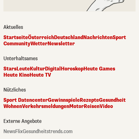
Aktuelles
Startseite
Österreich
Deutschland
Nachrichten
Sport
Community
Wetter
Newsletter
Unterhaltsames
Stars
Leute
Kultur
Digital
Horoskop
Heute Games
Heute Kino
Heute TV
Nützliches
Sport Datencenter
Gewinnspiele
Rezepte
Gesundheit
Wohnen
Verkehrsmeldungen
Motor
Reisen
Video
Externe Angebote
NewsFlix
Gesundheitstrends.com