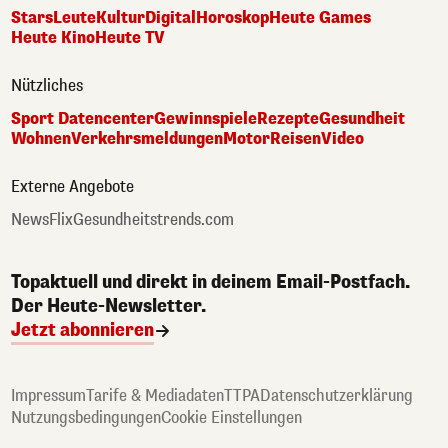
Stars
Leute
Kultur
Digital
Horoskop
Heute Games
Heute Kino
Heute TV
Nützliches
Sport Datencenter
Gewinnspiele
Rezepte
Gesundheit
Wohnen
Verkehrsmeldungen
Motor
Reisen
Video
Externe Angebote
NewsFlix
Gesundheitstrends.com
Topaktuell und direkt in deinem Email-Postfach.
Der Heute-Newsletter.
Jetzt abonnieren
Impressum
Tarife & Mediadaten
TTPA
Datenschutzerklärung
Nutzungsbedingungen
Cookie Einstellungen