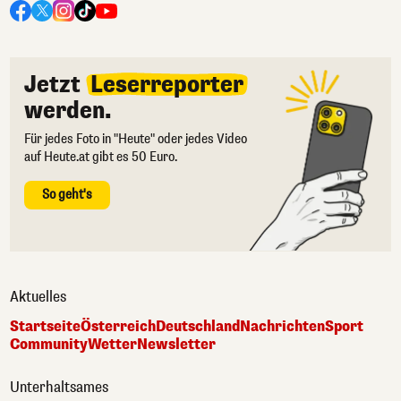
Jetzt
Leserreporter
werden.
Für jedes Foto in "Heute" oder jedes Video
auf Heute.at gibt es 50 Euro.
So geht's
Aktuelles
Startseite
Österreich
Deutschland
Nachrichten
Sport
Community
Wetter
Newsletter
Unterhaltsames