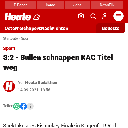
E-Paper
Immo
Jobs
NewsFlix
Arti
Österreich
Sport
Nachrichten
Neueste
Startseite
Sport
Sport
3:2 - Bullen schnappen KAC Titel
weg
Von
Heute Redaktion
14.09.2021, 16:56
Teilen
Spektakuläres Eishockey-Finale in Klagenfurt! Red