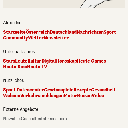
Aktuelles
Startseite
Österreich
Deutschland
Nachrichten
Sport
Community
Wetter
Newsletter
Unterhaltsames
Stars
Leute
Kultur
Digital
Horoskop
Heute Games
Heute Kino
Heute TV
Nützliches
Sport Datencenter
Gewinnspiele
Rezepte
Gesundheit
Wohnen
Verkehrsmeldungen
Motor
Reisen
Video
Externe Angebote
NewsFlix
Gesundheitstrends.com