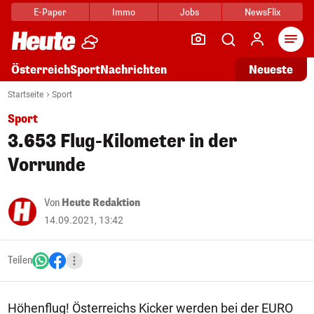
E-Paper
Immo
Jobs
NewsFlix
Arti
Österreich
Sport
Nachrichten
Neueste
Startseite
Sport
Sport
3.653 Flug-Kilometer in der
Vorrunde
Von
Heute Redaktion
14.09.2021, 13:42
Teilen
Höhenflug! Österreichs Kicker werden bei der EURO