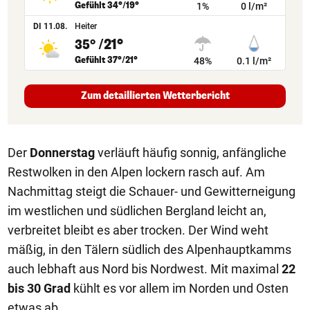
Gefühlt 34°/19°
1%
0 l/m²
DI 11.08.
Heiter
/21°
35°
Gefühlt 37°/21°
48%
0.1 l/m²
Zum detaillierten Wetterbericht
Der
Donnerstag
verläuft häufig sonnig, anfängliche
Restwolken in den Alpen lockern rasch auf. Am
Nachmittag steigt die Schauer- und Gewitterneigung
im westlichen und südlichen Bergland leicht an,
verbreitet bleibt es aber trocken. Der Wind weht
mäßig, in den Tälern südlich des Alpenhauptkamms
auch lebhaft aus Nord bis Nordwest. Mit maximal
22
bis 30 Grad
kühlt es vor allem im Norden und Osten
etwas ab.