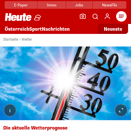
E-Paper
Immo
Jobs
NewsFlix
Arti
Österreich
Sport
Nachrichten
Neueste
Startseite
Wetter
i
Die aktuelle Wetterprognose