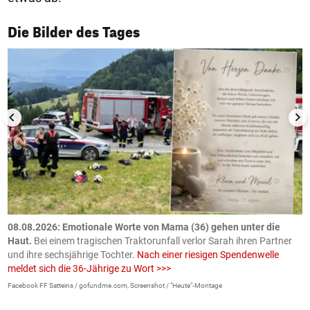
1/50
Die Bilder des Tages
m
08.08.2026: Emotionale Worte von Mama (36) gehen unter die
0
Haut.
Bei einem tragischen Traktorunfall verlor Sarah ihren Partner
B
und ihre sechsjährige Tochter.
Nach einer riesigen Spendenwelle
S
meldet sich die 36-Jährige zu Wort >>>
La
Facebook FF Satteins / gofundme.com, Screenshot / "Heute"-Montage