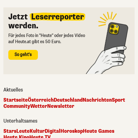
Jetzt
Leserreporter
werden.
Für jedes Foto in "Heute" oder jedes Video
auf Heute.at gibt es 50 Euro.
So geht's
Aktuelles
Startseite
Österreich
Deutschland
Nachrichten
Sport
Community
Wetter
Newsletter
Unterhaltsames
Stars
Leute
Kultur
Digital
Horoskop
Heute Games
Heute Kino
Heute TV