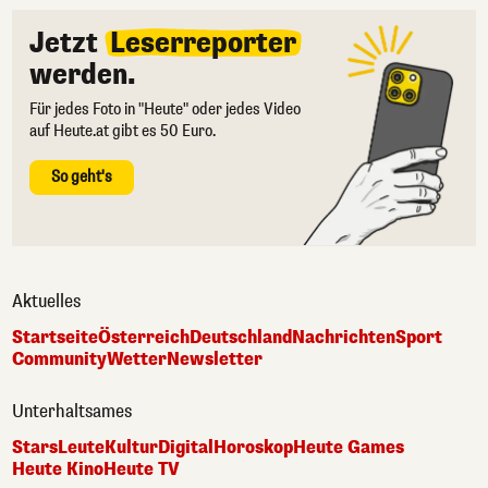
Jetzt
Leserreporter
werden.
Für jedes Foto in "Heute" oder jedes Video
auf Heute.at gibt es 50 Euro.
So geht's
Aktuelles
Startseite
Österreich
Deutschland
Nachrichten
Sport
Community
Wetter
Newsletter
Unterhaltsames
Stars
Leute
Kultur
Digital
Horoskop
Heute Games
Heute Kino
Heute TV