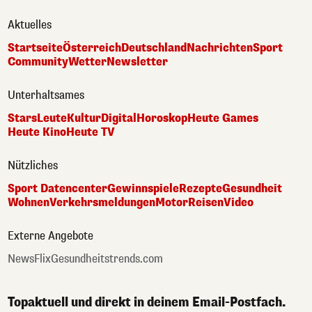
Aktuelles
Startseite
Österreich
Deutschland
Nachrichten
Sport
Community
Wetter
Newsletter
Unterhaltsames
Stars
Leute
Kultur
Digital
Horoskop
Heute Games
Heute Kino
Heute TV
Nützliches
Sport Datencenter
Gewinnspiele
Rezepte
Gesundheit
Wohnen
Verkehrsmeldungen
Motor
Reisen
Video
Externe Angebote
NewsFlix
Gesundheitstrends.com
Topaktuell und direkt in deinem Email-Postfach.