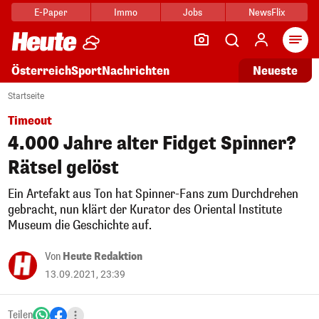
E-Paper
Immo
Jobs
NewsFlix
Arti
Österreich
Sport
Nachrichten
Neueste
Startseite
Timeout
4.000 Jahre alter Fidget Spinner?
Rätsel gelöst
Ein Artefakt aus Ton hat Spinner-Fans zum Durchdrehen
gebracht, nun klärt der Kurator des Oriental Institute
Museum die Geschichte auf.
Von
Heute Redaktion
13.09.2021, 23:39
Teilen