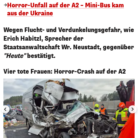
Horror-Unfall auf der A2 – Mini-Bus kam
aus der Ukraine
Wegen Flucht- und Verdunkelungsgefahr, wie
Erich Habitzl, Sprecher der
Staatsanwaltschaft Wr. Neustadt, gegenüber
"Heute"
bestätigt.
1/14
Vier tote Frauen: Horror-Crash auf der A2