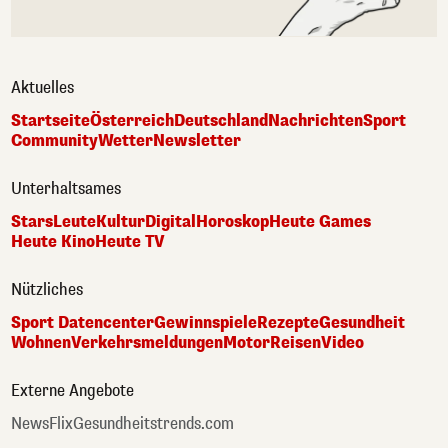
Aktuelles
Startseite
Österreich
Deutschland
Nachrichten
Sport
Community
Wetter
Newsletter
Unterhaltsames
Stars
Leute
Kultur
Digital
Horoskop
Heute Games
Heute Kino
Heute TV
Nützliches
Sport Datencenter
Gewinnspiele
Rezepte
Gesundheit
Wohnen
Verkehrsmeldungen
Motor
Reisen
Video
Externe Angebote
NewsFlix
Gesundheitstrends.com