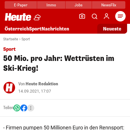
E-Paper
Immo
Jobs
NewsFlix
Arti
Österreich
Sport
Nachrichten
Neueste
Startseite
Sport
Sport
50 Mio. pro Jahr: Wettrüsten im
Ski-Krieg!
Von
Heute Redaktion
14.09.2021, 17:07
Teilen
- Firmen pumpen 50 Millionen Euro in den Rennsport: