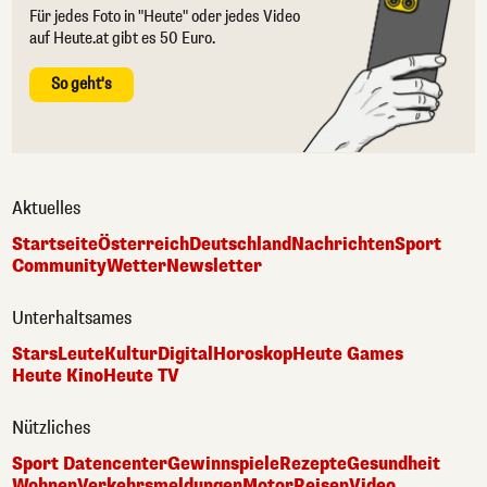
Für jedes Foto in "Heute" oder jedes Video
auf Heute.at gibt es 50 Euro.
So geht's
Aktuelles
Startseite
Österreich
Deutschland
Nachrichten
Sport
Community
Wetter
Newsletter
Unterhaltsames
Stars
Leute
Kultur
Digital
Horoskop
Heute Games
Heute Kino
Heute TV
Nützliches
Sport Datencenter
Gewinnspiele
Rezepte
Gesundheit
Wohnen
Verkehrsmeldungen
Motor
Reisen
Video