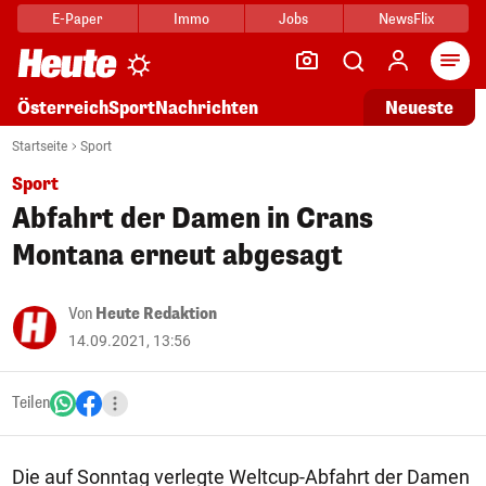
E-Paper
Immo
Jobs
NewsFlix
Arti
Österreich
Sport
Nachrichten
Neueste
Startseite
Sport
Sport
Abfahrt der Damen in Crans
Montana erneut abgesagt
Von
Heute Redaktion
14.09.2021, 13:56
Teilen
Die auf Sonntag verlegte Weltcup-Abfahrt der Damen