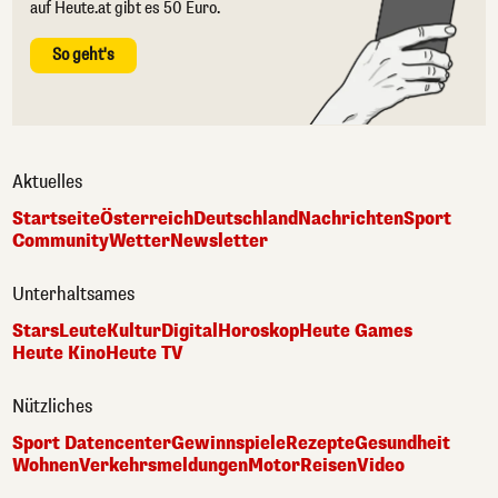
auf Heute.at gibt es 50 Euro.
So geht's
Aktuelles
Startseite
Österreich
Deutschland
Nachrichten
Sport
Community
Wetter
Newsletter
Unterhaltsames
Stars
Leute
Kultur
Digital
Horoskop
Heute Games
Heute Kino
Heute TV
Nützliches
Sport Datencenter
Gewinnspiele
Rezepte
Gesundheit
Wohnen
Verkehrsmeldungen
Motor
Reisen
Video