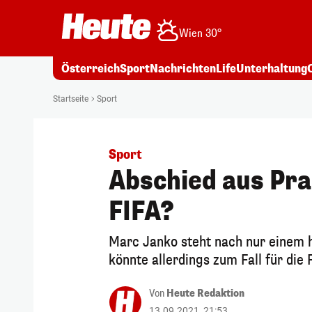
Wien 30°
Österreich
Sport
Nachrichten
Life
Unterhaltung
Startseite
Sport
Sport
Abschied aus Prag
FIFA?
Marc Janko steht nach nur einem h
könnte allerdings zum Fall für die
Von
Heute Redaktion
13.09.2021, 21:53