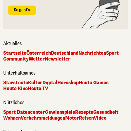
So geht's
Aktuelles
Startseite
Österreich
Deutschland
Nachrichten
Sport
Community
Wetter
Newsletter
Unterhaltsames
Stars
Leute
Kultur
Digital
Horoskop
Heute Games
Heute Kino
Heute TV
Nützliches
Sport Datencenter
Gewinnspiele
Rezepte
Gesundheit
Wohnen
Verkehrsmeldungen
Motor
Reisen
Video