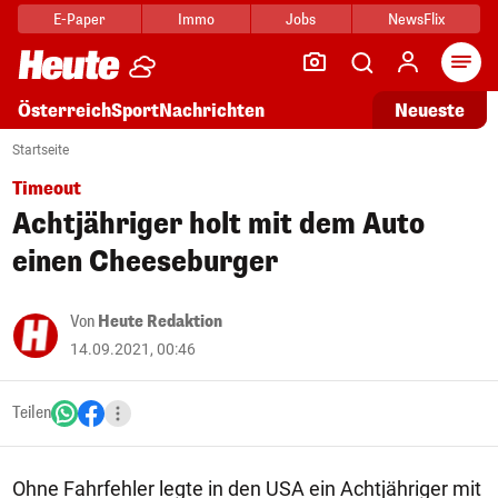
E-Paper
Immo
Jobs
NewsFlix
Arti
Österreich
Sport
Nachrichten
Neueste
Startseite
Timeout
Achtjähriger holt mit dem Auto
einen Cheeseburger
Von
Heute Redaktion
14.09.2021, 00:46
Teilen
Ohne Fahrfehler legte in den USA ein Achtjähriger mit