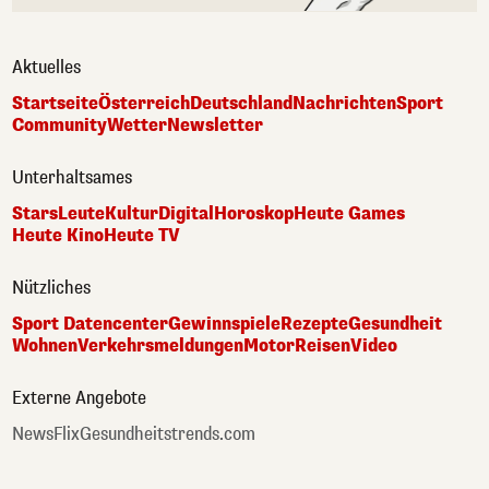
Aktuelles
Startseite
Österreich
Deutschland
Nachrichten
Sport
Community
Wetter
Newsletter
Unterhaltsames
Stars
Leute
Kultur
Digital
Horoskop
Heute Games
Heute Kino
Heute TV
Nützliches
Sport Datencenter
Gewinnspiele
Rezepte
Gesundheit
Wohnen
Verkehrsmeldungen
Motor
Reisen
Video
Externe Angebote
NewsFlix
Gesundheitstrends.com