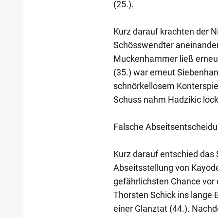
(25.).
Kurz darauf krachten der 
Schösswendter aneinander.
Muckenhammer ließ erneut 
(35.) war erneut Siebenhand
schnörkellosem Konterspiel
Schuss nahm Hadzikic locke
Falsche Abseitsentscheid
Kurz darauf entschied das 
Abseitsstellung von Kayod
gefährlichsten Chance vor
Thorsten Schick ins lange 
einer Glanztat (44.). Nac