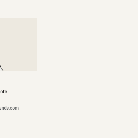
ote
ends.com