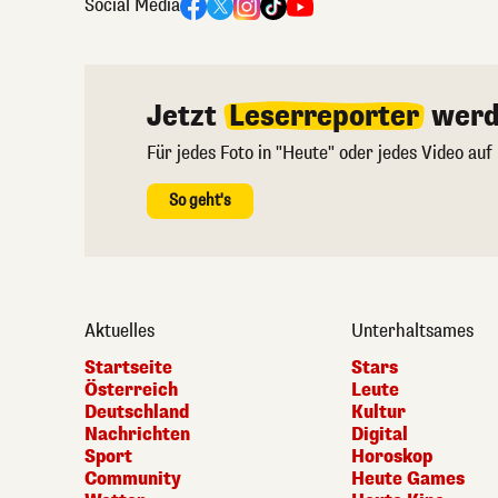
Social Media
Jetzt
Leserreporter
werd
Für jedes Foto in "Heute" oder jedes Video auf
So geht's
Aktuelles
Unterhaltsames
Startseite
Stars
Österreich
Leute
Deutschland
Kultur
Nachrichten
Digital
Sport
Horoskop
Community
Heute Games