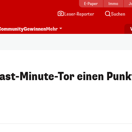
E-Paper
Immo
J
Leser-Reporter
Suchen
Community
Gewinnen
Mehr
Last-Minute-Tor einen Punk