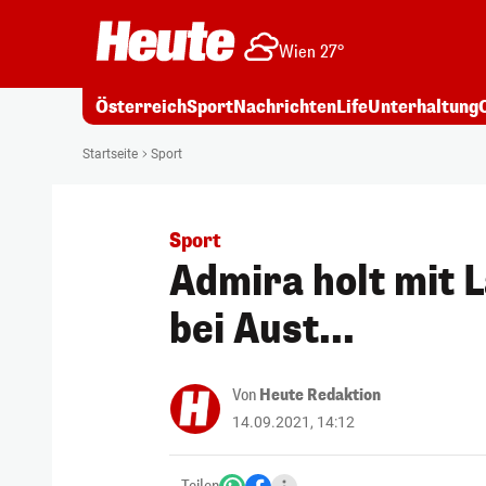
Wien 27°
Österreich
Sport
Nachrichten
Life
Unterhaltung
Startseite
Sport
Sport
Admira holt mit 
bei Aust...
Von
Heute Redaktion
14.09.2021, 14:12