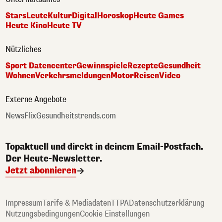
Stars
Leute
Kultur
Digital
Horoskop
Heute Games
Heute Kino
Heute TV
Nützliches
Sport Datencenter
Gewinnspiele
Rezepte
Gesundheit
Wohnen
Verkehrsmeldungen
Motor
Reisen
Video
Externe Angebote
NewsFlix
Gesundheitstrends.com
Topaktuell und direkt in deinem Email-Postfach.
Der Heute-Newsletter.
Jetzt abonnieren
Impressum
Tarife & Mediadaten
TTPA
Datenschutzerklärung
Nutzungsbedingungen
Cookie Einstellungen