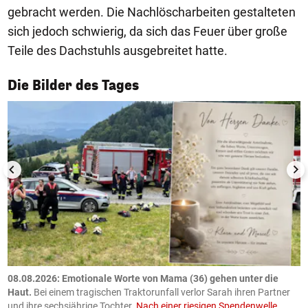
gebracht werden. Die Nachlöscharbeiten gestalteten
sich jedoch schwierig, da sich das Feuer über große
Teile des Dachstuhls ausgebreitet hatte.
1/50
Die Bilder des Tages
m
08.08.2026: Emotionale Worte von Mama (36) gehen unter die
0
Haut.
Bei einem tragischen Traktorunfall verlor Sarah ihren Partner
B
und ihre sechsjährige Tochter.
Nach einer riesigen Spendenwelle
S