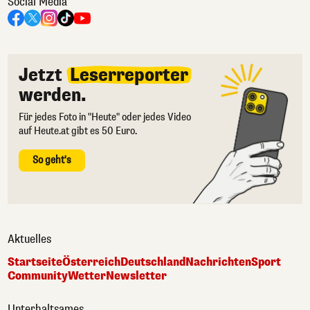
Social Media
Jetzt
Leserreporter
werden.
Für jedes Foto in "Heute" oder jedes Video
auf Heute.at gibt es 50 Euro.
So geht's
Aktuelles
Startseite
Österreich
Deutschland
Nachrichten
Sport
Community
Wetter
Newsletter
Unterhaltsames