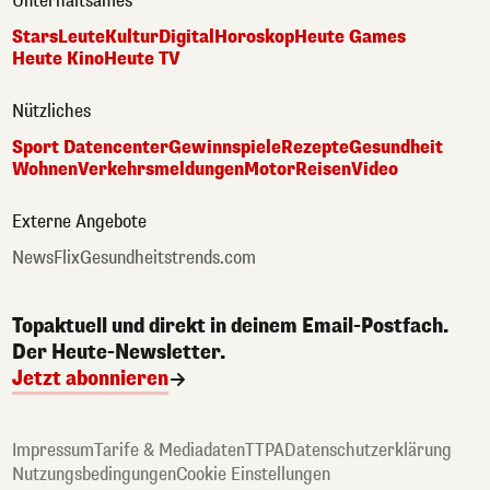
Unterhaltsames
Stars
Leute
Kultur
Digital
Horoskop
Heute Games
Heute Kino
Heute TV
Nützliches
Sport Datencenter
Gewinnspiele
Rezepte
Gesundheit
Wohnen
Verkehrsmeldungen
Motor
Reisen
Video
Externe Angebote
NewsFlix
Gesundheitstrends.com
Topaktuell und direkt in deinem Email-Postfach.
Der Heute-Newsletter.
Jetzt abonnieren
Impressum
Tarife & Mediadaten
TTPA
Datenschutzerklärung
Nutzungsbedingungen
Cookie Einstellungen