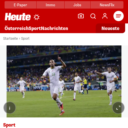
E-Paper
Immo
Jobs
NewsFlix
Arti
Österreich
Sport
Nachrichten
Neueste
Startseite
Sport
i
Sport