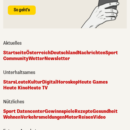
So geht's
Aktuelles
Startseite
Österreich
Deutschland
Nachrichten
Sport
Community
Wetter
Newsletter
Unterhaltsames
Stars
Leute
Kultur
Digital
Horoskop
Heute Games
Heute Kino
Heute TV
Nützliches
Sport Datencenter
Gewinnspiele
Rezepte
Gesundheit
Wohnen
Verkehrsmeldungen
Motor
Reisen
Video