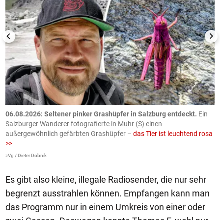
06.08.2026: Seltener pinker Grashüpfer in Salzburg entdeckt.
Ein
0
Salzburger Wanderer fotografierte in Muhr (S) einen
S
außergewöhnlich gefärbten Grashüpfer –
das Tier ist leuchtend rosa
U
>>
AP
zVg / Dieter Dobnik
Es gibt also kleine, illegale Radiosender, die nur sehr
begrenzt ausstrahlen können. Empfangen kann man
das Programm nur in einem Umkreis von einer oder