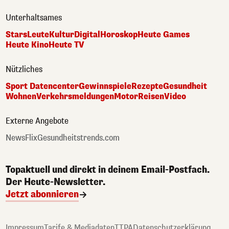
Unterhaltsames
Stars
Leute
Kultur
Digital
Horoskop
Heute Games
Heute Kino
Heute TV
Nützliches
Sport Datencenter
Gewinnspiele
Rezepte
Gesundheit
Wohnen
Verkehrsmeldungen
Motor
Reisen
Video
Externe Angebote
NewsFlix
Gesundheitstrends.com
Topaktuell und direkt in deinem Email-Postfach.
Der Heute-Newsletter.
Jetzt abonnieren
Impressum
Tarife & Mediadaten
TTPA
Datenschutzerklärung