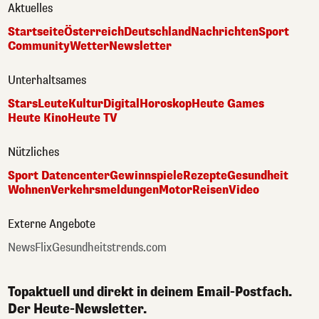
Aktuelles
Startseite
Österreich
Deutschland
Nachrichten
Sport
Community
Wetter
Newsletter
Unterhaltsames
Stars
Leute
Kultur
Digital
Horoskop
Heute Games
Heute Kino
Heute TV
Nützliches
Sport Datencenter
Gewinnspiele
Rezepte
Gesundheit
Wohnen
Verkehrsmeldungen
Motor
Reisen
Video
Externe Angebote
NewsFlix
Gesundheitstrends.com
Topaktuell und direkt in deinem Email-Postfach.
Der Heute-Newsletter.